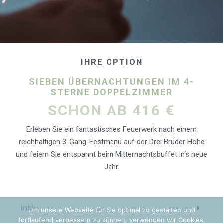
IHRE OPTION
SIEBEN ÜBERNACHTUNGEN IM 4-
STERNE DOPPELZIMMER
SCHON AB 416 €
Erleben Sie ein fantastisches Feuerwerk nach einem
reichhaltigen 3-Gang-Festmenü auf der Drei Brüder Höhe
und feiern Sie entspannt beim Mitternachtsbuffet in‘s neue
Jahr.
inkl.
Um unsere Webseite für Sie optimal zu gestalten und
fortlaufend verbessern zu können, verwenden wir Cookies.