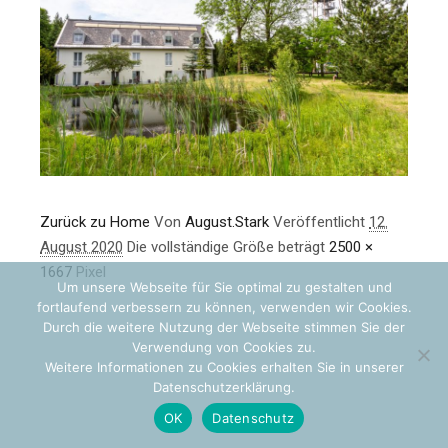
Zurück zu Home
Von
August.Stark
Veröffentlicht
12.
August 2020
Die vollständige Größe beträgt
2500 ×
1667
Pixel
Um unsere Webseite für Sie optimal zu gestalten und
fortlaufend verbessern zu können, verwenden wir Cookies.
Durch die weitere Nutzung der Webseite stimmen Sie der
Verwendung von Cookies zu.
Weitere Informationen zu Cookies erhalten Sie in unserer
Datenschutzerklärung.
OK
Datenschutz