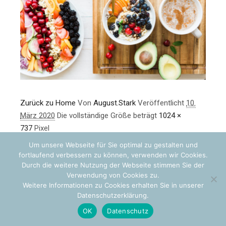
Zurück zu Home
Von
August.Stark
Veröffentlicht
10.
März 2020
Die vollständige Größe beträgt
1024 ×
737
Pixel
Um unsere Webseite für Sie optimal zu gestalten und
fortlaufend verbessern zu können, verwenden wir Cookies.
Durch die weitere Nutzung der Webseite stimmen Sie der
Verwendung von Cookies zu.
Weitere Informationen zu Cookies erhalten Sie in unserer
Datenschutzerklärung.
OK
Datenschutz