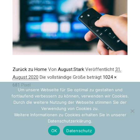
Zurück zu Home
Von
August.Stark
Veröffentlicht
31.
August 2020
Die vollständige Größe beträgt
1024 ×
681
Pixel
Um unsere Webseite für Sie optimal zu gestalten und
fortlaufend verbessern zu können, verwenden wir Cookies.
Durch die weitere Nutzung der Webseite stimmen Sie der
Verwendung von Cookies zu.
Weitere Informationen zu Cookies erhalten Sie in unserer
Datenschutzerklärung.
OK
Datenschutz