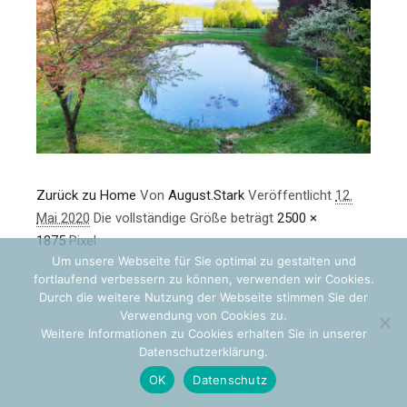
Zurück zu Home
Von
August.Stark
Veröffentlicht
12.
Mai 2020
Die vollständige Größe beträgt
2500 ×
1875
Pixel
Um unsere Webseite für Sie optimal zu gestalten und
fortlaufend verbessern zu können, verwenden wir Cookies.
Durch die weitere Nutzung der Webseite stimmen Sie der
Verwendung von Cookies zu.
Weitere Informationen zu Cookies erhalten Sie in unserer
Datenschutzerklärung.
OK
Datenschutz