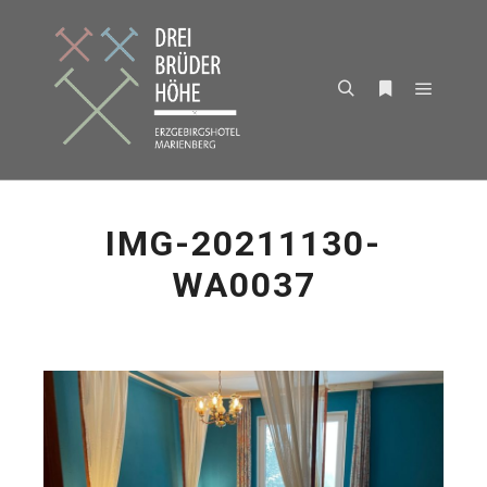
Hauptm
Suchen
Weitere Infor
IMG-20211130-
WA0037