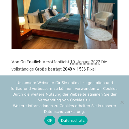
Von
Ori Fastlich
Veröffentlicht
10. Januar 2022
Die
vollständige Größe beträgt
2048 × 1536
Pixel
Um unsere Webseite für Sie optimal zu gestalten und
fortlaufend verbessern zu können, verwenden wir Cookies.
Durch die weitere Nutzung der Webseite stimmen Sie der
Verwendung von Cookies zu.
Weitere Informationen zu Cookies erhalten Sie in unserer
Datenschutzerklärung.
OK
Datenschutz