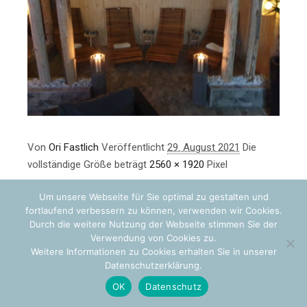
Von
Ori Fastlich
Veröffentlicht
29. August 2021
Die
vollständige Größe beträgt
2560 × 1920
Pixel
Um unsere Webseite für Sie optimal zu gestalten und
fortlaufend verbessern zu können, verwenden wir Cookies.
Durch die weitere Nutzung der Webseite stimmen Sie der
Verwendung von Cookies zu.
Weitere Informationen zu Cookies erhalten Sie in unserer
Datenschutzerklärung.
OK
Datenschutz