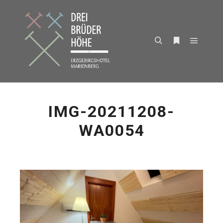
Hauptm
Suchen
Weitere Infor
IMG-20211208-
WA0054