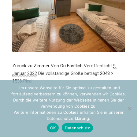
Zurück zu Zimmer
Von
Ori Fastlich
Veröffentlicht
9.
Januar 2022
Die vollständige Größe beträgt
2048 ×
1536
Pixel
Um unsere Webseite für Sie optimal zu gestalten und
fortlaufend verbessern zu können, verwenden wir Cookies.
Durch die weitere Nutzung der Webseite stimmen Sie der
Verwendung von Cookies zu.
Weitere Informationen zu Cookies erhalten Sie in unserer
Datenschutzerklärung.
OK
Datenschutz