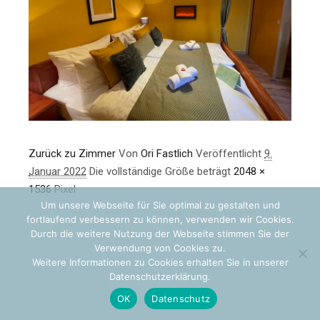
Zurück zu Zimmer
Von
Ori Fastlich
Veröffentlicht
9.
Januar 2022
Die vollständige Größe beträgt
2048 ×
1536
Pixel
Um unsere Webseite für Sie optimal zu gestalten und
fortlaufend verbessern zu können, verwenden wir Cookies.
Durch die weitere Nutzung der Webseite stimmen Sie der
Verwendung von Cookies zu.
Weitere Informationen zu Cookies erhalten Sie in unserer
Datenschutzerklärung.
OK
Datenschutz