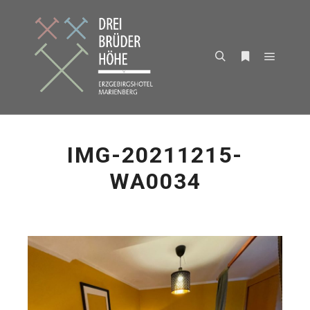
Hauptm
Suchen
Weitere Infor
IMG-20211215-
WA0034