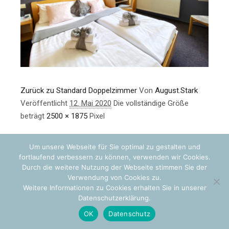
Zurück zu Standard Doppelzimmer
Von
August.Stark
Veröffentlicht
12. Mai 2020
Die vollständige Größe
beträgt
2500 × 1875
Pixel
Um unsere Webseite für Sie optimal zu gestalten und
fortlaufend verbessern zu können, verwenden wir Cookies.
Durch die weitere Nutzung der Webseite stimmen Sie der
Verwendung von Cookies zu.
Weitere Informationen zu Cookies erhalten Sie in unserer
Datenschutzerklärung.
OK
Datenschutz